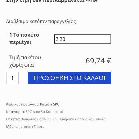
Διαθέσιμο κατόπιν παραγγελίας
1 Το πακέτο
περιέχει
Τιμή πακέτου
69,74
€
χωρίς φπα
Βυνηλικό
ΠΡΟΣΘΉΚΗ ΣΤΟ ΚΑΛΆΘΙ
δάπεδο
PVC
Pistasia
X-
Κωδικός προϊόντος:
Pistacia SPC
Cellent
Κατηγορία:
SPC Δάπεδα Κουμπωτά
5.5mm
Ετικέτες:
βυνηλικό δάπεδο SPC
,
βυνηλικό δάπεδο κουμπωτό
κουμπωτό
Μάρκα:
Jerotech Floors
ποσότητα