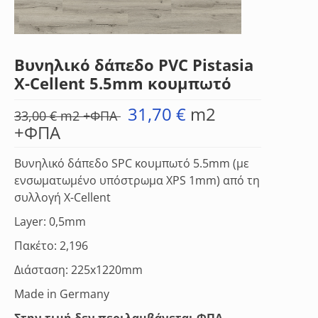
Υπηρεσίες Τοποθέτησης
Σκάλες
Βυνηλικό δάπεδο PVC Pistasia
Blog Ιδεές
X-Cellent 5.5mm κουμπωτό
Καταστήματα
31,70
€
m2
33,00
€
m2 +ΦΠΑ
+ΦΠΑ
Βυνηλικό δάπεδο SPC κουμπωτό 5.5mm (με
ενσωματωμένο υπόστρωμα XPS 1mm) από τη
συλλογή Χ-Cellent
Layer: 0,5mm
Πακέτο: 2,196
Διάσταση: 225x1220mm
Made in Germany
Στην τιμή δεν περιλαμβάνεται ΦΠΑ